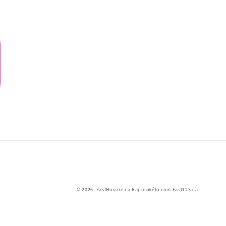
© 2026,
FastHoraire.ca RapidoVélo.com Fast123.ca
.