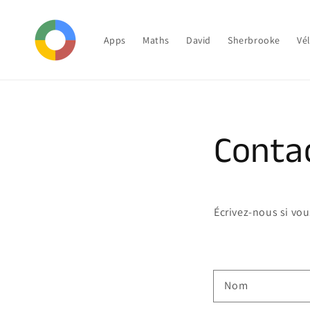
et
passer
au
contenu
Apps
Maths
David
Sherbrooke
Vé
Conta
Écrivez-nous si vou
Nom